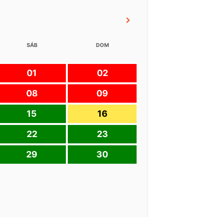
SÁB
DOM
01
02
08
09
15
16
22
23
29
30