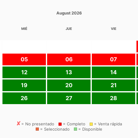
August 2026
MIÉ
JUE
VIE
05
06
07
12
13
14
19
20
21
26
27
28
= No presentado
= Completo
= Venta rápida
= Seleccionado
= Disponible