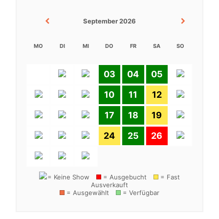
September 2026
MO
DI
MI
DO
FR
SA
SO
03
04
05
10
11
12
17
18
19
24
25
26
= Keine Show
= Ausgebucht
= Fast
Ausverkauft
= Ausgewählt
= Verfügbar