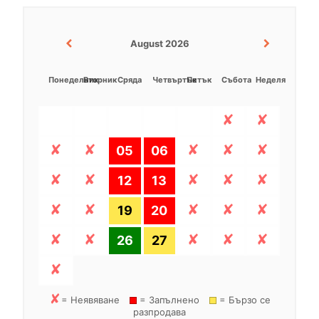
August 2026
Понеделник
Вторник
Сряда
Четвъртък
Петък
Събота
Неделя
05
06
12
13
19
20
26
27
= Неявяване
= Запълнено
= Бързо се
разпродава