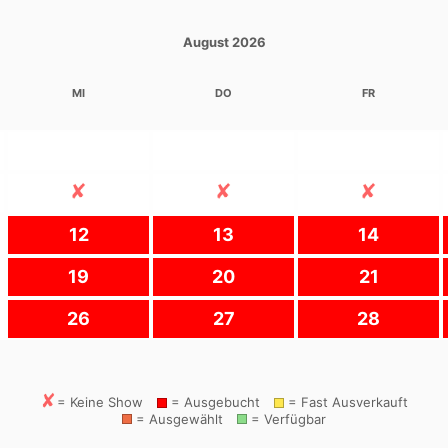
August 2026
MI
DO
FR
12
13
14
19
20
21
26
27
28
= Keine Show
= Ausgebucht
= Fast Ausverkauft
= Ausgewählt
= Verfügbar