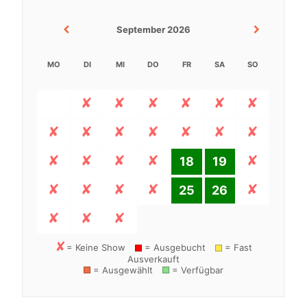
September 2026
MO
DI
MI
DO
FR
SA
SO
18
19
25
26
= Keine Show
= Ausgebucht
= Fast
Ausverkauft
= Ausgewählt
= Verfügbar