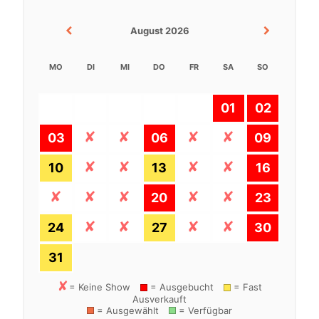
August 2026
MO
DI
MI
DO
FR
SA
SO
01
02
03
06
09
10
13
16
20
23
24
27
30
31
= Keine Show
= Ausgebucht
= Fast
Ausverkauft
= Ausgewählt
= Verfügbar