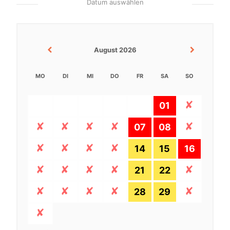
Datum auswählen
August 2026
MO
DI
MI
DO
FR
SA
SO
01
07
08
14
15
16
21
22
28
29