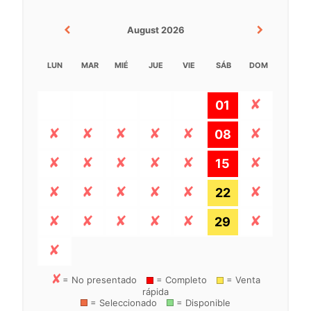
August 2026
LUN
MAR
MIÉ
JUE
VIE
SÁB
DOM
01
08
15
22
29
= No presentado
= Completo
= Venta
rápida
= Seleccionado
= Disponible