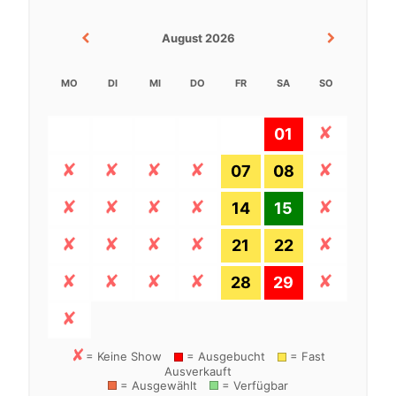
August 2026
MO
DI
MI
DO
FR
SA
SO
01
07
08
14
15
21
22
28
29
= Keine Show
= Ausgebucht
= Fast
Ausverkauft
= Ausgewählt
= Verfügbar