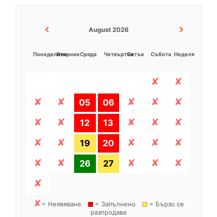
August 2026
Понеделник
Вторник
Сряда
Четвъртък
Петък
Събота
Неделя
05
06
12
13
19
20
26
27
= Неявяване
= Запълнено
= Бързо се
разпродава