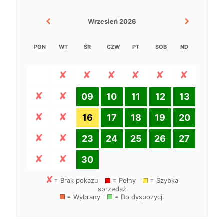
Wrzesień 2026
PON
WT
ŚR
CZW
PT
SOB
ND
09
10
11
12
13
16
17
18
19
20
23
24
25
26
27
30
= Brak pokazu
= Pełny
= Szybka
sprzedaż
= Wybrany
= Do dyspozycji