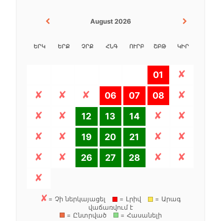
August 2026
ԵՐԿ
ԵՐՔ
ՉՐՔ
ՀՆԳ
ՈՒՐԲ
ՇԲԹ
ԿԻՐ
01
06
07
08
12
13
14
19
20
21
26
27
28
= Չի ներկայացել
= Լրիվ
= Արագ
վաճառվում է
= Ընտրված
= Հասանելի